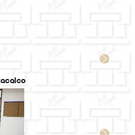
Next
tacalco
Next