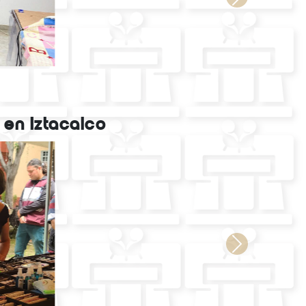
l en Iztacalco
Next