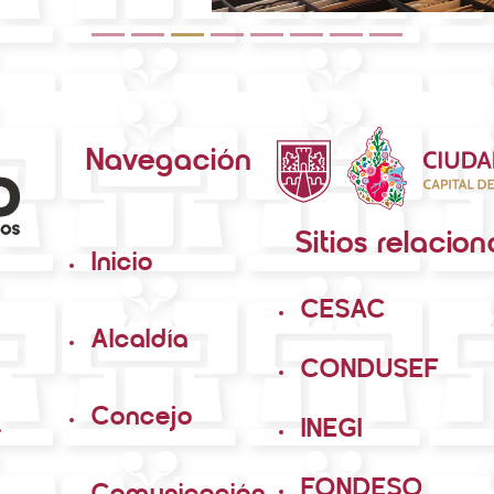
Navegación
Sitios relacio
Inicio
CESAC
Alcaldía
CONDUSEF
Concejo
.
INEGI
FONDESO
Comunicación
Social
INAI