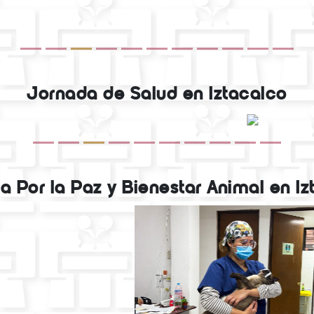
Jornada de Salud en Iztacalco
a Por la Paz y Bienestar Animal en Iz